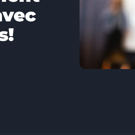
avec
s!