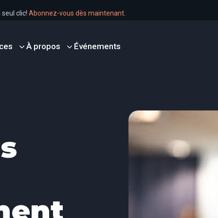
r en un seul clic!
Abonnez-vous dès maintenant
.
ces
À propos
Événements
s
ment