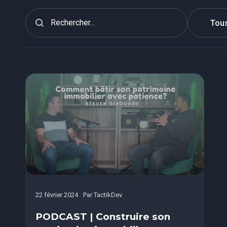
Recherche - Blogue
Search content
Select co
22 février 2024
Par
TactikDev
PODCAST | Construire son