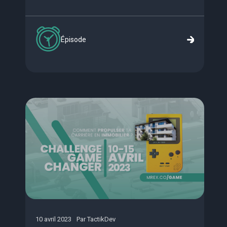
Épisode
10 avril 2023
Par
TactikDev