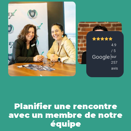
4.9
/ 5
Google
sur
257
avis
Planifier une rencontre
avec un membre de notre
équipe