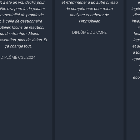
 un vrai déclic pour
et m’emmener à un autre niveau
immobil
m’a permis de passer
de compétence pour mieux
ingénierie 
alité de proprio de
analyser et acheter de
dire que…
lle de gestionnaire
l’immobilier.
investiss
. Moins de réaction,
immobil
DIPLÔMÉ DU CMFE
 structure. Moins
beaucoup
ion, plus de vision. Et
ingurgite
change tout.
et de con
à tous ceu
ÔMÉ CGL 2024
apprendre 
avoir 
format
économis
sur v
DIP