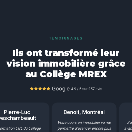
TÉMOIGNAGES
Ils ont transformé leur
vision immobilière grâce
au Collège MREX
Google
4.9 / 5 sur 257 avis
erre-Luc
Benoit, Montréal
hambeault
Votre cours en immobilier va me
J’ai vra
ion CGL du Collège
permettre d’avancer encore plus
avant d’in