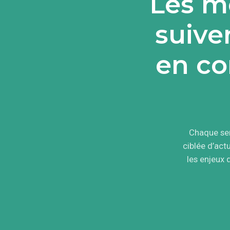
Les me
suive
en co
Chaque sem
ciblée d’ac
les enjeux 