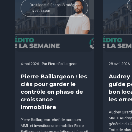
Droit locatif, Éditos, Stratégie
investisseur
4 mai 2026
Par
Pierre Baillargeon
28 avril 2026
Pierre Baillargeon : les
Audrey G
clés pour garder le
guide po
contrôle en phase de
bon loca
croissance
les err
immobilière
Audrey Girard
MREX Audrey G
Pierre Baillargeon: chef de parcours
générale du 
MML et investisseur immobilier Pierre
Forte de plus
Baillargeon incarne parfaitement l’esprit