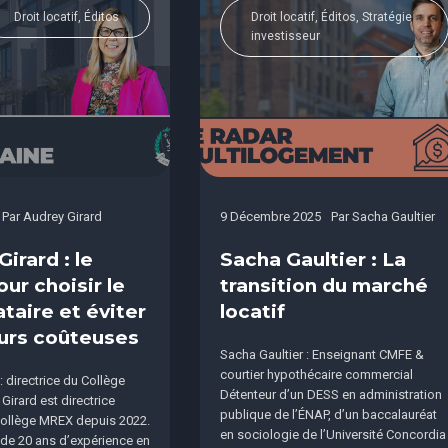
Droit locatif, Éditos
Droit locatif, Éditos, Stratégie
investisseur
Par
Audrey Girard
9 Décembre 2025
Par
Sacha Gaultier
irard : le
Sacha Gaultier : La
ur choisir le
transition du marché
taire et éviter
locatif
eurs coûteuses
Sacha Gaultier : Enseignant CMFE &
courtier hypothécaire commercial
: directrice du Collège
Détenteur d’un DESS en administration
irard est directrice
publique de l’ÉNAP, d’un baccalauréat
Collège MREX depuis 2022.
en sociologie de l’Université Concordia
 de 20 ans d’expérience en