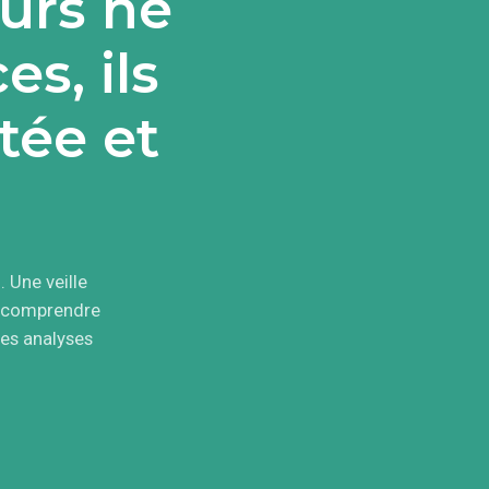
eurs ne
s, ils
tée et
 Une veille
x comprendre
des analyses