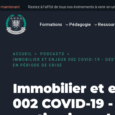
 dès maintenant
.
Restez à l’affût de tous nos événements à venir en
Formations
Pédagogie
Ressour
ACCUEIL
PODCASTS
IMMOBILIER ET ENJEUX 002 COVID-19 - GE
EN PÉRIODE DE CRISE
Immobilier et 
002 COVID-19 -