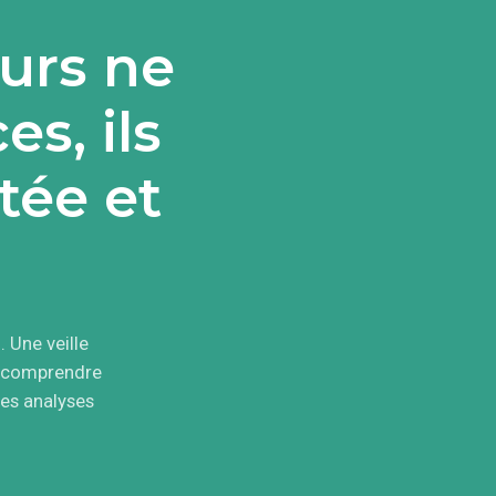
eurs ne
s, ils
tée et
 Une veille
x comprendre
des analyses