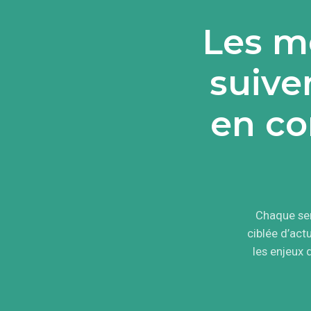
Les me
suive
en co
Chaque sem
ciblée d’ac
les enjeux 