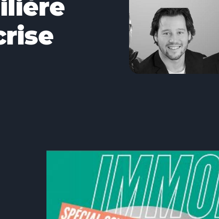
lière
crise