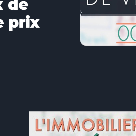
x de
 prix