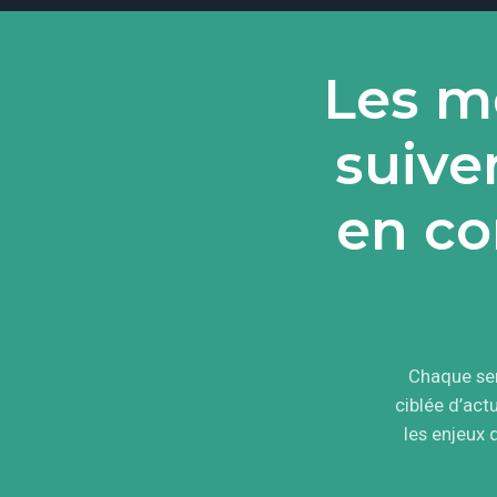
Les me
suive
en co
Chaque sem
ciblée d’ac
les enjeux 