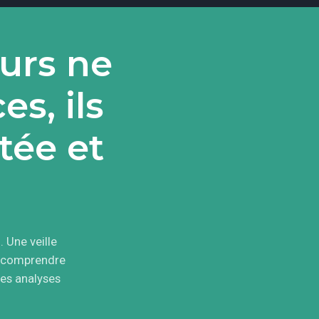
eurs ne
s, ils
tée et
 Une veille
x comprendre
des analyses