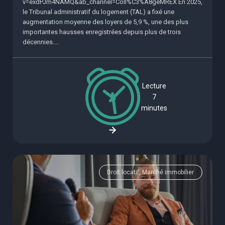
v=exdPJm4NAMQ&ab_channel=Coll%C3%A8geMREX En 2025,
le Tribunal administratif du logement (TAL) a fixé une
augmentation moyenne des loyers de 5,9 %, une des plus
importantes hausses enregistrées depuis plus de trois
décennies....
Lecture
7
minutes
Droit locatif, Marché immobilier