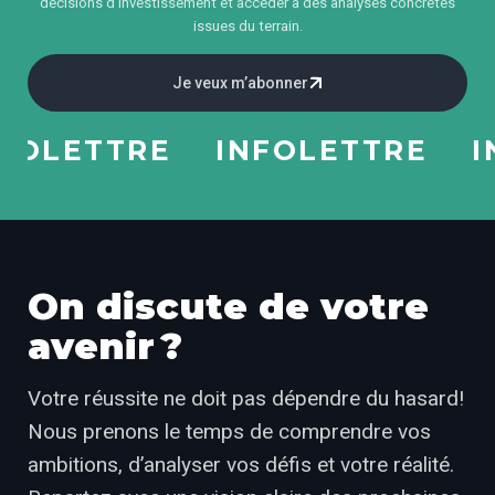
décisions d’investissement et accéder à des analyses concrètes
issues du terrain.
Je veux m’abonner
LETTRE
INFOLETTRE
INF
On discute de votre
avenir ?
Votre réussite ne doit pas dépendre du hasard!
Nous prenons le temps de comprendre vos
ambitions, d’analyser vos défis et votre réalité.