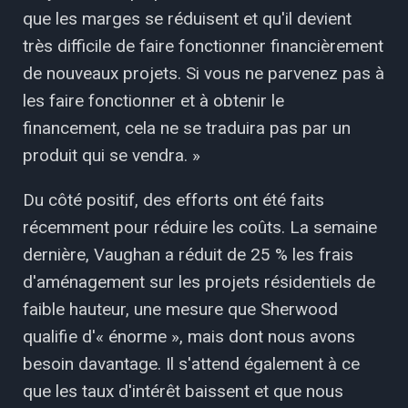
que les marges se réduisent et qu'il devient
très difficile de faire fonctionner financièrement
de nouveaux projets. Si vous ne parvenez pas à
les faire fonctionner et à obtenir le
financement, cela ne se traduira pas par un
produit qui se vendra. »
Du côté positif, des efforts ont été faits
récemment pour réduire les coûts. La semaine
dernière, Vaughan a réduit de 25 % les frais
d'aménagement sur les projets résidentiels de
faible hauteur, une mesure que Sherwood
qualifie d'« énorme », mais dont nous avons
besoin davantage. Il s'attend également à ce
que les taux d'intérêt baissent et que nous