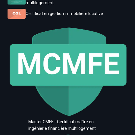
multilogement
Certificat en gestion immobilière locative
Master CMFE - Certificat maître en
ingénierie financière multilogement