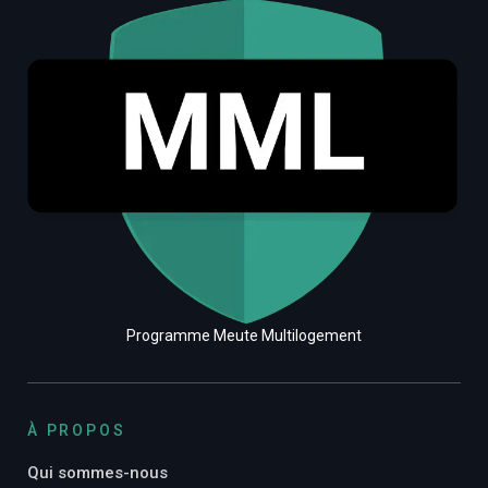
Programme Meute Multilogement
À PROPOS
Qui sommes-nous