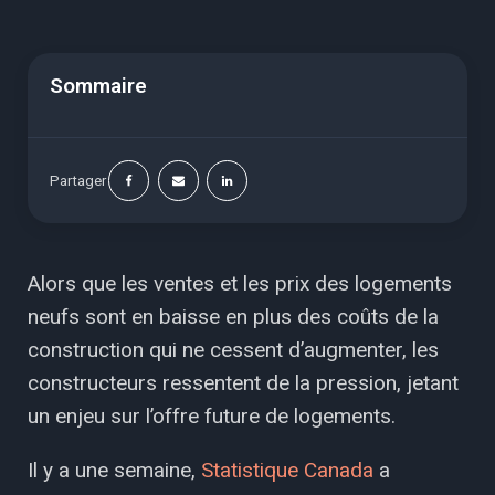
Sommaire
Partager
Alors que les ventes et les prix des logements
neufs sont en baisse en plus des coûts de la
construction qui ne cessent d’augmenter, les
constructeurs ressentent de la pression, jetant
un enjeu sur l’offre future de logements.
Il y a une semaine,
Statistique Canada
a