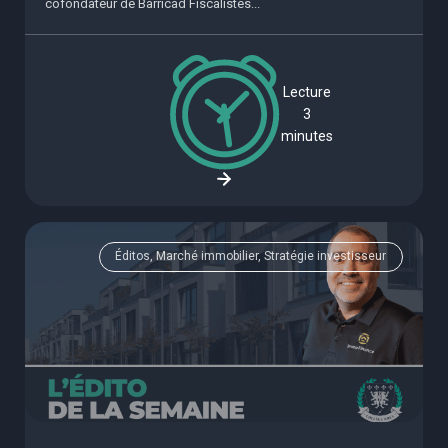
cofondateur de Barricad Fiscalistes...
Lecture
3
minutes
Éditos, Marché immobilier, Stratégie investisseur