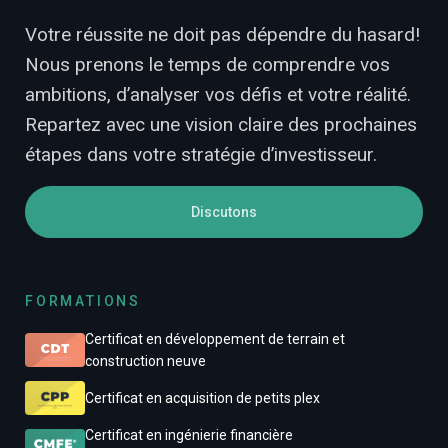
Votre réussite ne doit pas dépendre du hasard!
Nous prenons le temps de comprendre vos
ambitions, d’analyser vos défis et votre réalité.
Repartez avec une vision claire des prochaines
étapes dans votre stratégie d’investisseur.
Discutons
FORMATIONS
Certificat en développement de terrain et
construction neuve
Certificat en acquisition de petits plex
Certificat en ingénierie financière