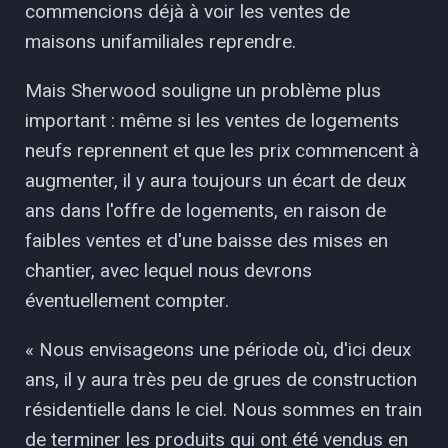
commencions déjà à voir les ventes de
maisons unifamiliales reprendre.
Mais Sherwood souligne un problème plus
important : même si les ventes de logements
neufs reprennent et que les prix commencent à
augmenter, il y aura toujours un écart de deux
ans dans l'offre de logements, en raison de
faibles ventes et d'une baisse des mises en
chantier, avec lequel nous devrons
éventuellement compter.
« Nous envisageons une période où, d'ici deux
ans, il y aura très peu de grues de construction
résidentielle dans le ciel. Nous sommes en train
de terminer les produits qui ont été vendus en