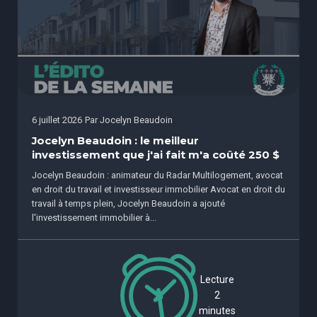
6 juillet 2026
Par
Jocelyn Beaudoin
Jocelyn Beaudoin : le meilleur
investissement que j'ai fait m'a coûté 250 $
Jocelyn Beaudoin : animateur du Radar Multilogement, avocat
en droit du travail et investisseur immobilier Avocat en droit du
travail à temps plein, Jocelyn Beaudoin a ajouté
l'investissement immobilier à...
Lecture
2
minutes