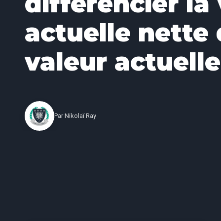
différencier la
actuelle nette 
valeur actuelle
Par
Nikolaï Ray