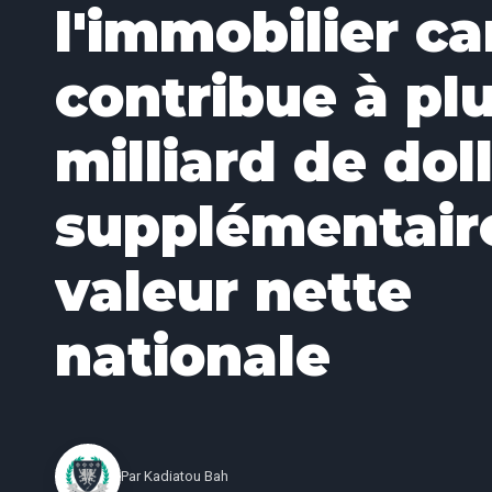
l'immobilier c
contribue à pl
milliard de dol
supplémentaire
valeur nette
nationale
Par
Kadiatou Bah