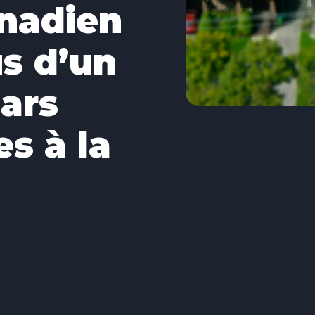
anadien
us d’un
lars
s à la