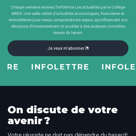
Chaque semaine recevez l'infolettre Les actualités par le Collège
MREX. Une veille ciblée d’actualités économiques, financières et
immobilières pour mieux comprendre les enjeux qui influencent vos
décisions d’investissement et accéder à des analyses concrètes
issues du terrain.
Je veux m’abonner
E
INFOLETTRE
INFOLETT
On discute de votre
avenir ?
Votre réussite ne doit pas dépendre du hasard!