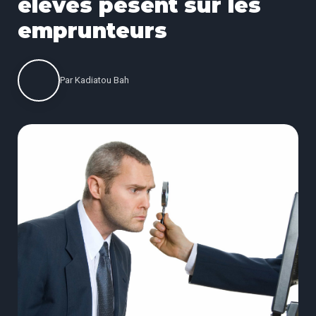
élevés pèsent sur les
emprunteurs
Par
Kadiatou Bah