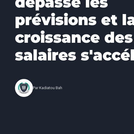
dépasse les
prévisions et l
croissance des
salaires s'accé
Par
Kadiatou Bah