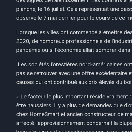
des signes de ralentissement. Les contrats à t
planche, le 16 juillet. Cela représentait une b
observé le 7 mai dernier pour le cours de ce ma
Lorsque les villes ont commencé à émettre de
2020, de nombreux professionnels de l'industr
pandémie ou si l'économie allait sombrer dans
Les sociétés forestières nord-américaines ont
pas se retrouver avec une offre excédentaire e
causes qui ont contribué aux prix élevés du bo
« Le facteur le plus important réside vraiment 
être haussiers. Il y a plus de demandes que d'
chez HomeSmart et ancien constructeur de mais
affecté l'approvisionnement concernait la plupa
bois d'œuvre est subventionnée par le gouverne