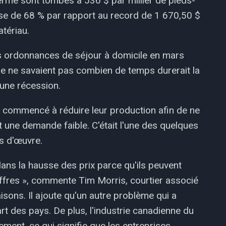
erme sont tombés à 536 $ par millier de pieds-
aisse de 68 % par rapport au record de 1 670,50 $
tériau.
s ordonnances de séjour à domicile en mars
ie ne savaient pas combien de temps durerait la
 une récession.
 commencé à réduire leur production afin de ne
t une demande faible. C'était l'une des quelques
is d'œuvre.
dans la hausse des prix parce qu'ils peuvent
offres », commente Tim Morris, courtier associé
ons. Il ajoute qu'un autre problème qui a
rt des pays. De plus, l'industrie canadienne du
ment, ce qui signifie que les entreprises