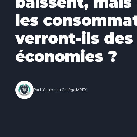
baissent, mais
les consomma
verront-ils des
économies ?
Par
L'équipe du Collège MREX