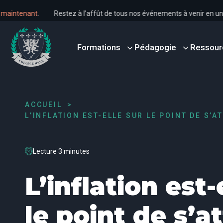
s dès maintenant
.
Restez à l’affût de tous nos événements à venir e
Formations
Pédagogie
Ressour
ACCUEIL
L’INFLATION EST-ELLE SUR LE POINT DE S’A
Lecture 3 minutes
L’inflation est-
le point de s’a