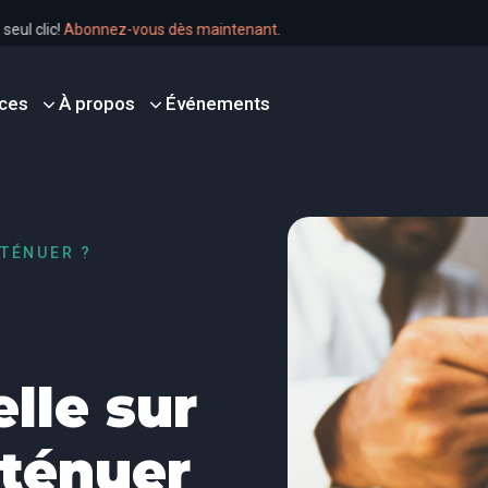
n un seul clic!
Abonnez-vous dès maintenant
.
ces
À propos
Événements
TTÉNUER ?
elle sur
tténuer