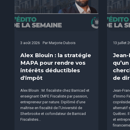
3 août 2026
Par
Marjorie Dubois
13 juillet 
Alex Blouin : la stratégie
Jean-
MAPA pour rendre vos
qu’un
intérêts déductibles
cherc
d'impôt
de dir
Alex Blouin : M. fiscaliste chez Barricad et
Jean-Franç
enseignant CMFE Fiscaliste par passion,
d'Immo Fi
entrepreneur par nature. Diplômé d'une
copréside
maîtrise en fiscalité de l'Université de
alternatif
Sherbrooke et cofondateur de Barricad
Québec. I
Fiscalistes...
et entrepr
financemen