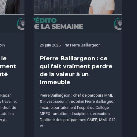
oin
29 juin 2026
Par
Pierre Baillargeon
 le
Pierre Baillargeon : ce
sement
qui fait vraiment perdre
ûté
de la valeur à un
immeuble
 Radar
Pierre Baillargeon : chef de parcours MML
travail et
& investisseur immobilier Pierre Baillargeon
n droit du
incarne parfaitement l’esprit du Collège
audoin a
MREX : ambition, discipline et exécution.
 à...
Diplômé des programmes CMFE, MML C12
et...