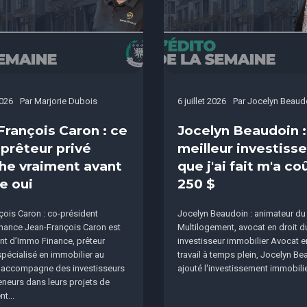
2026
Par
Marjorie Dubois
6 juillet 2026
Par
Jocelyn Beaud
François Caron : ce
Jocelyn Beaudoin :
 prêteur privé
meilleur investis
he vraiment avant
que j'ai fait m'a co
e oui
250 $
ois Caron : co-président
Jocelyn Beaudoin : animateur du
nance Jean-François Caron est
Multilogement, avocat en droit du 
nt d’Immo Finance, prêteur
investisseur immobilier Avocat e
 spécialisé en immobilier au
travail à temps plein, Jocelyn Be
l accompagne des investisseurs
ajouté l'investissement immobilier
eneurs dans leurs projets de
t...