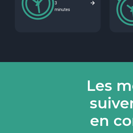
3
minutes
Les me
suive
en co