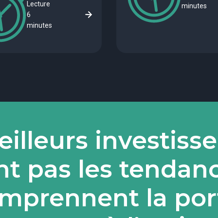
Lecture
minutes
6
minutes
illeurs investiss
nt pas les tendance
mprennent la por