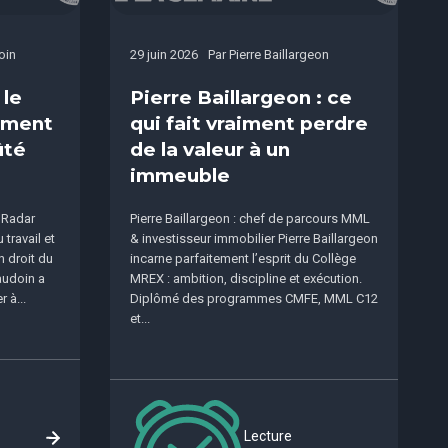
oin
29 juin 2026
Par
Pierre Baillargeon
 le
Pierre Baillargeon : ce
sement
qui fait vraiment perdre
ûté
de la valeur à un
immeuble
 Radar
Pierre Baillargeon : chef de parcours MML
travail et
& investisseur immobilier Pierre Baillargeon
n droit du
incarne parfaitement l’esprit du Collège
audoin a
MREX : ambition, discipline et exécution.
 à...
Diplômé des programmes CMFE, MML C12
et...
Lecture