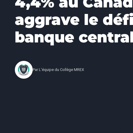
4,4% au Cana
aggrave le défi
banque centra
Par
L'équipe du Collège MREX