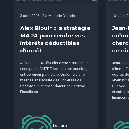
3 août 2026
Par
Marjorie Dubois
13 juillet 
Alex Blouin : la stratégie
Jean-
MAPA pour rendre vos
qu’un
intérêts déductibles
cherc
d'impôt
de dir
Alex Blouin : M. fiscaliste chez Barricad et
Jean-Franç
enseignant CMFE Fiscaliste par passion,
d'Immo Fi
entrepreneur par nature. Diplômé d'une
copréside
maîtrise en fiscalité de l'Université de
alternatif
Sherbrooke et cofondateur de Barricad
Québec. I
Fiscalistes...
et entrepr
financemen
Lecture