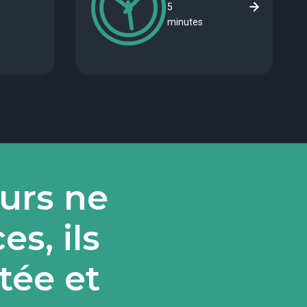
5
minutes
eurs ne
s, ils
tée et