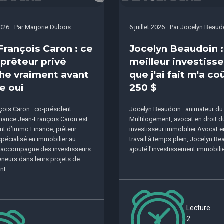
2026
Par
Marjorie Dubois
6 juillet 2026
Par
Jocelyn Beaud
François Caron : ce
Jocelyn Beaudoin :
 prêteur privé
meilleur investis
he vraiment avant
que j'ai fait m'a co
e oui
250 $
ois Caron : co-président
Jocelyn Beaudoin : animateur du
nance Jean-François Caron est
Multilogement, avocat en droit du 
nt d’Immo Finance, prêteur
investisseur immobilier Avocat e
 spécialisé en immobilier au
travail à temps plein, Jocelyn Be
l accompagne des investisseurs
ajouté l'investissement immobilier
eneurs dans leurs projets de
t...
Lecture
2