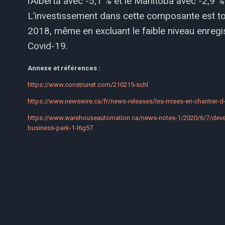
l’Alberta avec -5,1 % et le Manitoba avec -2,9 %
L’investissement dans cette composante est to
2018, même en excluant le faible niveau enregist
Covid-19.
Annexe et références :
https://www.construnet.com/210215-schl
https://www.newswire.ca/fr/news-releases/les-mises-en-chantier-d
https://www.warehouseautomation.ca/news-notes-1/2020/6/7/develop
business-park-1-l6g57