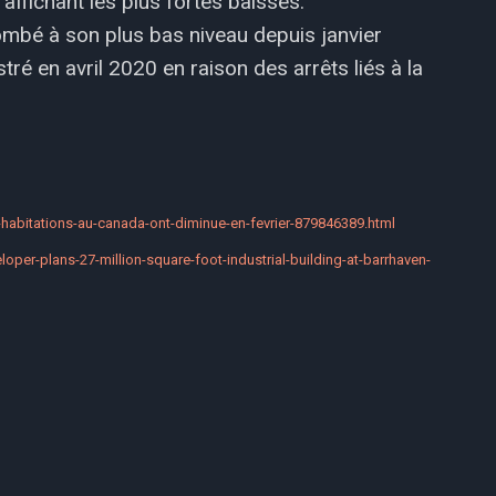
 affichant les plus fortes baisses.
mbé à son plus bas niveau depuis janvier
ré en avril 2020 en raison des arrêts liés à la
-habitations-au-canada-ont-diminue-en-fevrier-879846389.html
er-plans-27-million-square-foot-industrial-building-at-barrhaven-