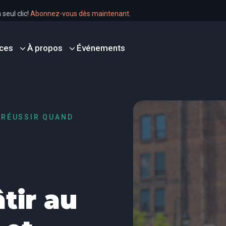
n un seul clic!
Abonnez-vous dès maintenant
.
ces
À propos
Événements
T RÉUSSIR QUAND
âtir au