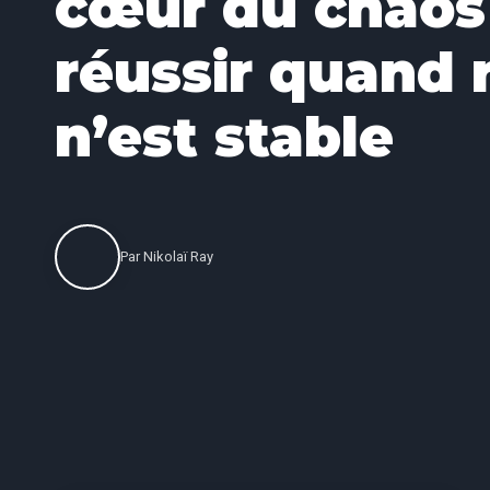
cœur du chaos
réussir quand 
n’est stable
Par
Nikolaï Ray