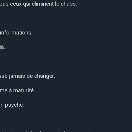
as ceux qui éliminent le chaos.
.
 informations.
là.
sse jamais de changer.
e à maturité.
on psyche.