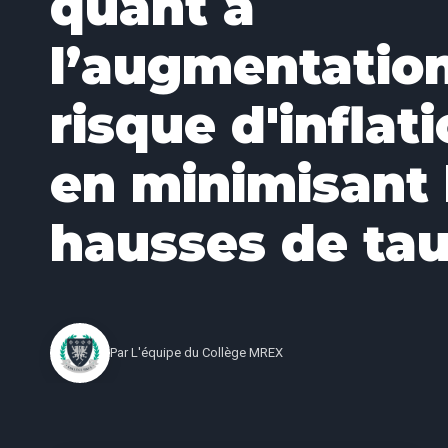
quant à
l’augmentatio
risque d'inflat
en minimisant 
hausses de ta
Par
L'équipe du Collège MREX