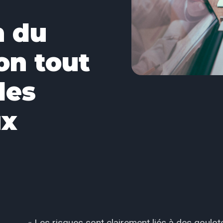
n du
ion tout
les
ux
« Les risques sont clairement liés à des goulo