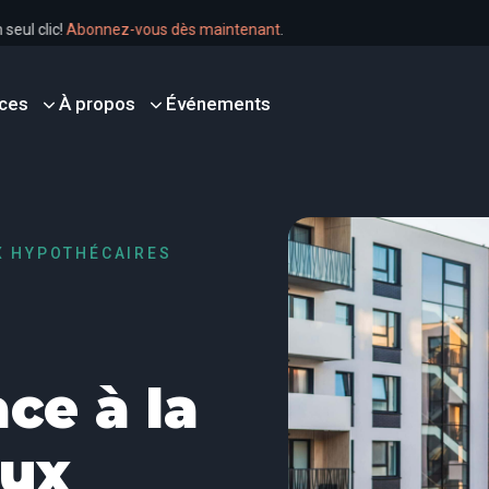
n un seul clic!
Abonnez-vous dès maintenant
.
ces
À propos
Événements
X HYPOTHÉCAIRES
ce à la
aux