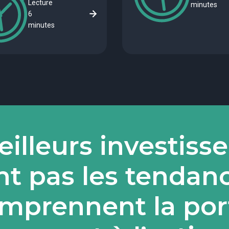
Lecture
minutes
6
minutes
illeurs investiss
nt pas les tendance
mprennent la por