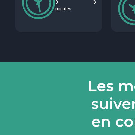
3
minutes
Les me
suive
en co