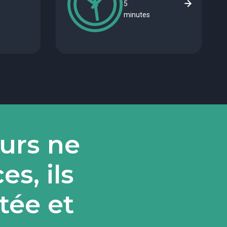
5
minutes
eurs ne
s, ils
tée et