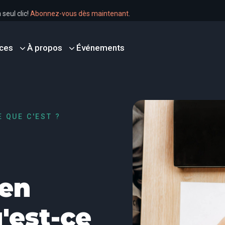
en un seul clic!
Abonnez-vous dès maintenant
.
ces
À propos
Événements
E QUE C'EST ?
 en
'est-ce