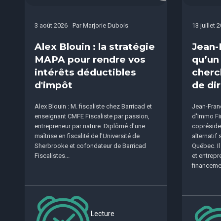
3 août 2026
Par
Marjorie Dubois
13 juillet 
Alex Blouin : la stratégie
Jean-
MAPA pour rendre vos
qu’un
intérêts déductibles
cherc
d'impôt
de dir
Alex Blouin : M. fiscaliste chez Barricad et
Jean-Franç
enseignant CMFE Fiscaliste par passion,
d'Immo Fi
entrepreneur par nature. Diplômé d'une
copréside
maîtrise en fiscalité de l'Université de
alternatif
Sherbrooke et cofondateur de Barricad
Québec. I
Fiscalistes...
et entrepr
financemen
Lecture