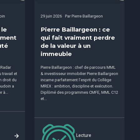
oin
29 juin 2026
Par
Pierre Baillargeon
 le
Pierre Baillargeon : ce
sement
qui fait vraiment perdre
ûté
de la valeur à un
immeuble
 Radar
Pierre Baillargeon : chef de parcours MML
travail et
& investisseur immobilier Pierre Baillargeon
n droit du
incarne parfaitement l’esprit du Collège
audoin a
MREX : ambition, discipline et exécution.
 à...
Diplômé des programmes CMFE, MML C12
et...
Lecture