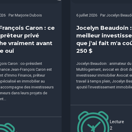
2026
Par
Marjorie Dubois
6 juillet 2026
Par
Jocelyn Beaud
François Caron : ce
Jocelyn Beaudoin :
 prêteur privé
meilleur investis
he vraiment avant
que j'ai fait m'a co
e oui
250 $
ois Caron : co-président
Jocelyn Beaudoin : animateur du
nance Jean-François Caron est
Multilogement, avocat en droit du 
nt d’Immo Finance, prêteur
investisseur immobilier Avocat e
 spécialisé en immobilier au
travail à temps plein, Jocelyn Be
l accompagne des investisseurs
ajouté l'investissement immobilier
eneurs dans leurs projets de
t...
Lecture
2