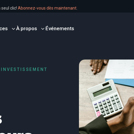
en un seul clic!
Abonnez-vous dès maintenant
.
ces
À propos
Événements
N INVESTISSEMENT
s