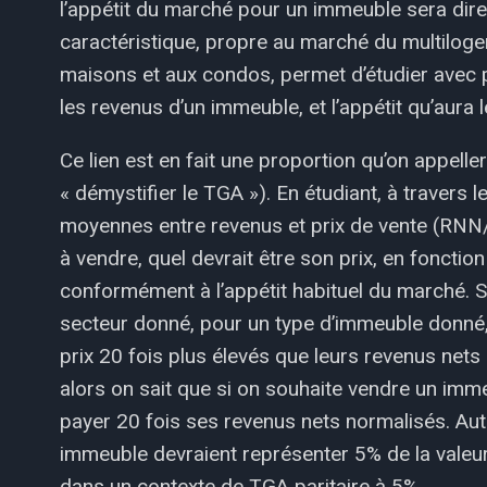
l’appétit du marché pour un immeuble sera dire
caractéristique, propre au marché du multiloge
maisons et aux condos, permet d’étudier avec p
les revenus d’un immeuble, et l’appétit qu’aur
Ce lien est en fait une proportion qu’on appellera
« démystifier le TGA »). En étudiant, à travers
moyennes entre revenus et prix de vente (RNN/
à vendre, quel devrait être son prix, en fonctio
conformément à l’appétit habituel du marché. 
secteur donné, pour un type d’immeuble donné
prix 20 fois plus élevés que leurs revenus nets 
alors on sait que si on souhaite vendre un imme
payer 20 fois ses revenus nets normalisés. Aut
immeuble devraient représenter 5% de la valeur
dans un contexte de TGA paritaire à 5%.