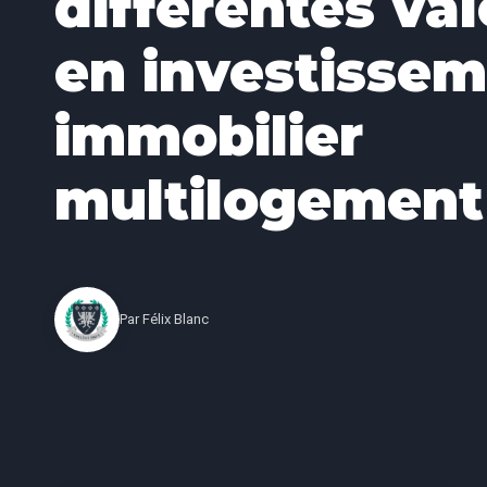
différentes va
en investisse
immobilier
multilogement
Par
Félix Blanc