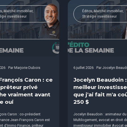
s, Marché immobilier,
Éditos, Marché immobilier,
égie investisseur
Stratégie investisseur
2026
Par
Marjorie Dubois
6 juillet 2026
Par
Jocelyn Beaud
François Caron : ce
Jocelyn Beaudoin :
 prêteur privé
meilleur investis
he vraiment avant
que j'ai fait m'a co
e oui
250 $
ois Caron : co-président
Jocelyn Beaudoin : animateur du
nance Jean-François Caron est
Multilogement, avocat en droit du 
nt d’Immo Finance, prêteur
investisseur immobilier Avocat e