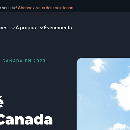
en un seul clic!
Abonnez-vous dès maintenant
.
ces
À propos
Événements
U CANADA EN 2023
é
 Canada