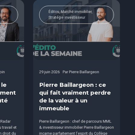
Éditos, Marché immobilier,
Stratégie investisseur
oin
29 juin 2026
Par
Pierre Baillargeon
 le
Pierre Baillargeon : ce
sement
qui fait vraiment perdre
ûté
de la valeur à un
immeuble
 Radar
Pierre Baillargeon : chef de parcours MML
travail et
& investisseur immobilier Pierre Baillargeon
n droit du
incarne parfaitement l’esprit du Collège