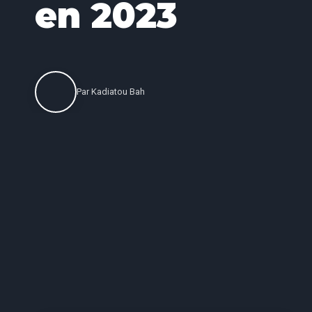
en 2023
Par
Kadiatou Bah