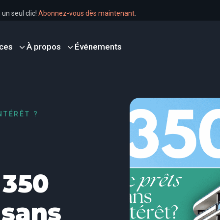
r en un seul clic!
Abonnez-vous dès maintenant
.
ces
À propos
Événements
NTÉRÊT ?
 350
 sans