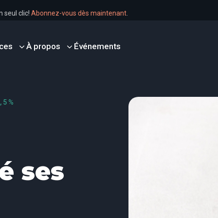
 en un seul clic!
Abonnez-vous dès maintenant
.
ces
À propos
Événements
0,5%
é ses