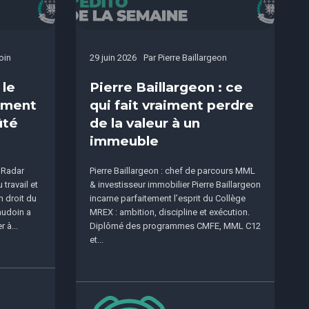
oin
29 juin 2026
Par
Pierre Baillargeon
 le
Pierre Baillargeon : ce
sement
qui fait vraiment perdre
ûté
de la valeur à un
immeuble
 Radar
Pierre Baillargeon : chef de parcours MML
travail et
& investisseur immobilier Pierre Baillargeon
n droit du
incarne parfaitement l’esprit du Collège
audoin a
MREX : ambition, discipline et exécution.
 à...
Diplômé des programmes CMFE, MML C12
et...