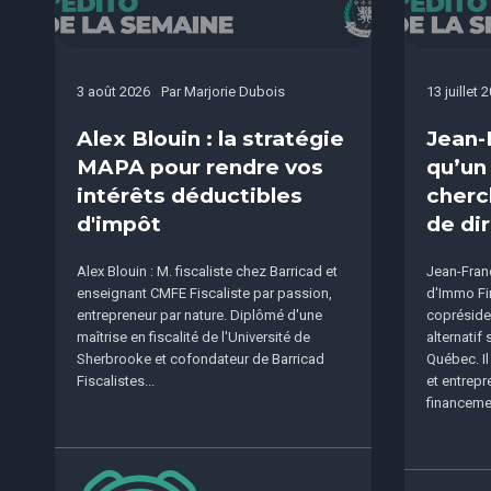
3 août 2026
Par
Marjorie Dubois
13 juillet 
Alex Blouin : la stratégie
Jean-
MAPA pour rendre vos
qu’un
intérêts déductibles
cherc
d'impôt
de dir
Alex Blouin : M. fiscaliste chez Barricad et
Jean-Franç
enseignant CMFE Fiscaliste par passion,
d'Immo Fi
entrepreneur par nature. Diplômé d'une
copréside
maîtrise en fiscalité de l'Université de
alternatif
Sherbrooke et cofondateur de Barricad
Québec. I
Fiscalistes...
et entrepr
financemen