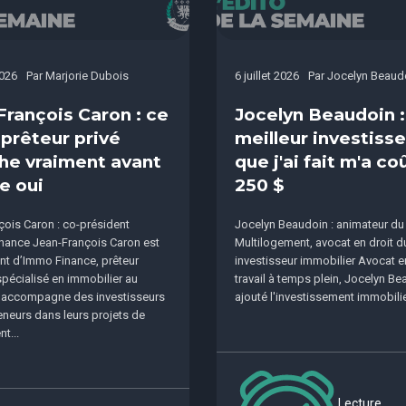
2026
Par
Marjorie Dubois
6 juillet 2026
Par
Jocelyn Beaud
François Caron : ce
Jocelyn Beaudoin :
 prêteur privé
meilleur investis
he vraiment avant
que j'ai fait m'a co
e oui
250 $
ois Caron : co-président
Jocelyn Beaudoin : animateur du
nance Jean-François Caron est
Multilogement, avocat en droit du 
nt d’Immo Finance, prêteur
investisseur immobilier Avocat e
 spécialisé en immobilier au
travail à temps plein, Jocelyn Be
l accompagne des investisseurs
ajouté l'investissement immobilier
eneurs dans leurs projets de
t...
Lecture