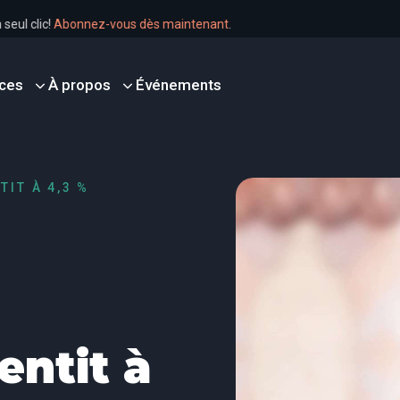
n un seul clic!
Abonnez-vous dès maintenant
.
ces
À propos
Événements
IT À 4,3 %
entit à